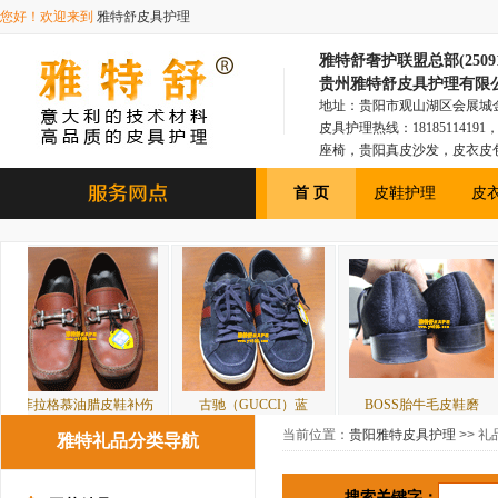
您好！欢迎来到
雅特舒皮具护理
雅特舒奢护联盟总部(250918
贵州雅特舒皮具护理有限
地址：贵阳市观山湖区会展城金融1
皮具护理热线：181851141
座椅，贵阳真皮沙发，皮衣皮
具，贵阳皮衣皮包，贵阳汽车
首 页
皮鞋护理
皮
油腊皮鞋补伤
古驰（GUCCI）蓝
BOSS胎牛毛皮鞋磨
蓝绿色皮
当前位置：
贵阳雅特皮具护理
>> 礼
雅特礼品分类导航
搜索关键字：