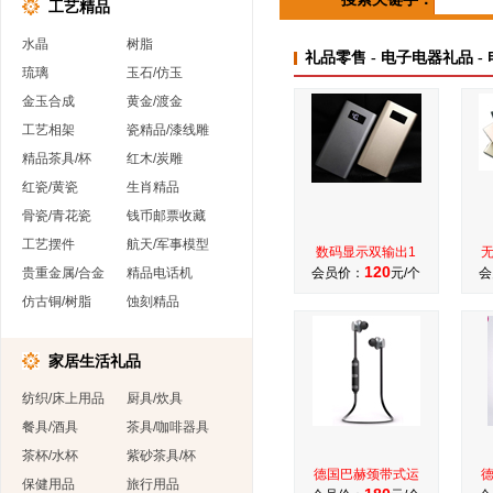
工艺精品
水晶
树脂
礼品零售 - 电子电器礼品 -
琉璃
玉石/仿玉
金玉合成
黄金/渡金
工艺相架
瓷精品/漆线雕
精品茶具/杯
红木/炭雕
红瓷/黄瓷
生肖精品
骨瓷/青花瓷
钱币邮票收藏
工艺摆件
航天/军事模型
数码显示双输出1
120
贵重金属/合金
精品电话机
会员价：
元/个
会
仿古铜/树脂
蚀刻精品
家居生活礼品
纺织/床上用品
厨具/炊具
餐具/酒具
茶具/咖啡器具
茶杯/水杯
紫砂茶具/杯
德国巴赫颈带式运
保健用品
旅行用品