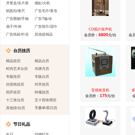
牙签盒/名片座
烟缸/火机
钥匙扣/卷尺
广告毛巾/香皂
广告围裙/手袖
广告T恤/伞
扇子/年画
广告纸巾/湿巾
CD唱片留声机
广告纸砖/扑克
其他促销品
6800
会员价：
元/台
会
台历挂历
精品挂历
精品台历
时尚艺术台历
吊牌月历
专版挂历
专版台历
仿宣纸挂历
对开挂历
音箱收音机
四开挂历
特规挂历
175
会员价：
元/台
十三张台历
五十四张周历
其他挂/台历
手撕单/双日历
节日礼品
生日
结婚纪念