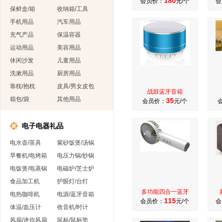
180
会员价：
元/个
会
保鲜盒/箱
收纳箱/工具
手机用品
汽车用品
充气产品
保温容器
运动用品
美容用品
休闲沙发
儿童用品
洗漱用品
厨房用品
靠枕/抱枕
皮具/男女皮包
战鼓蓝牙音箱
箱包/袋
其他用品
35
会员价：
元/个
电子电器礼品
电水壶/茶具
紫砂饭煲/汤锅
早餐机/电烤箱
电压力锅/炒锅
电饭煲/电蒸锅
电磁炉/芝士炉
食品加工机
护眼灯/台灯
多功能四合一蓝牙
电热咖啡机
电源/蓝牙音箱
115
会员价：
元/个
会
体温/血压计
收音机/时计
风扇/迷你风扇
鼠标/鼠标垫