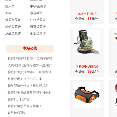
情人节
中秋/圣诞节
新年
示范菜谱
旋转台灯HUB
33
会员价：
元/台
炒菜类菜谱
红烧类菜谱
炖焖类菜谱
蒸菜类菜谱
汤品类菜谱
粥饭类菜谱
本站公告
·雅特舒奢护联盟 家门口的奢护管
家
·洗衣洗鞋行业轻松圆梦---皮具护
手机座HUB接线
99
会员价：
元/个
理
·雅特舒奢护技术学习，可免费试
学并分期付款
·雅特舒奢护技术学习方案
·10年能做些什么？雅特舒10周
年。
·雅特舒奢侈品皮具护理学习手册
·雅特舒开门大吉
·雅特舒给您及家人拜年！
·春节放假通知