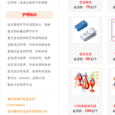
音箱腰包
·过年啦！真皮沙发和汽车座椅，
75
会员价：
元/个
清洗养护干净
护理知识
·连日降雨空气中湿度加大，请检
查下你的皮衣
·最火的轻奢品牌TOP10
·夏天皮包变得粘手和变黑的真
相！
·皮鞋清洁护理、补色补伤和改色
翻新！
·奢侈品皮具的护理、补色补伤、
领夹音箱
包带油边和翻
·皮包清洁保养、补伤补伤、包带
55
会员价：
元/个
洞边和改色翻
·皮衣清洁保养、补伤补洞和改色
翻新！
·皮衣的日常使用、保养和存放知
识！
·爱马仕（Hermès）品牌介绍
·貂皮大衣保养方法
·雅特舒奢护联盟总部
(25091800001)
USB多媒体音箱
155
会员价：
元/个
·贵州雅特舒皮具护理有限公司