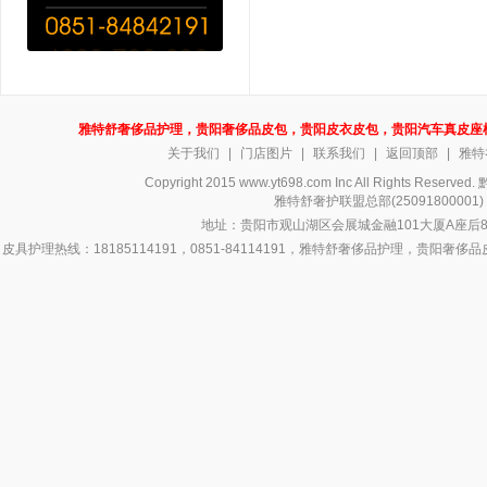
雅特舒奢侈品护理，贵阳奢侈品皮包，贵阳皮衣皮包，贵阳汽车真皮座
关于我们
|
门店图片
|
联系我们
|
返回顶部
|
雅特
Copyright 2015 www.yt698.com Inc All Rights Reserv
雅特舒奢护联盟总部(250918000
地址：贵阳市观山湖区会展城金融101大厦A座后8号
皮具护理热线：18185114191，0851-84114191，雅特舒奢侈品护理，
侈品皮具护