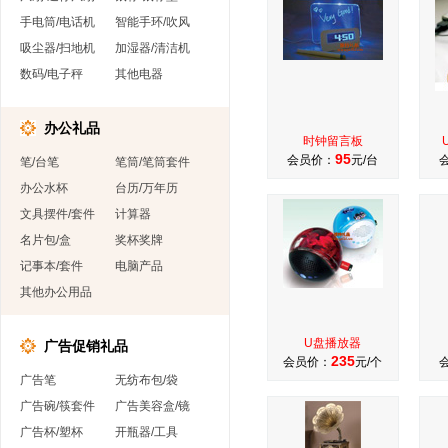
手电筒/电话机
智能手环/吹风
吸尘器/扫地机
加湿器/清洁机
数码/电子秤
其他电器
办公礼品
时钟留言板
95
会员价：
元/台
笔/台笔
笔筒/笔筒套件
办公水杯
台历/万年历
文具摆件/套件
计算器
名片包/盒
奖杯奖牌
记事本/套件
电脑产品
其他办公用品
U盘播放器
广告促销礼品
235
会员价：
元/个
广告笔
无纺布包/袋
广告碗/筷套件
广告美容盒/镜
广告杯/塑杯
开瓶器/工具