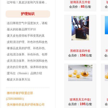
玻璃茶具五件套
·过年啦！真皮沙发和汽车座椅，
85
会员价：
元/套
会
清洗养护干净
护理知识
·连日降雨空气中湿度加大，请检
查下你的皮衣
·最火的轻奢品牌TOP10
·夏天皮包变得粘手和变黑的真
相！
·皮鞋清洁护理、补色补伤和改色
翻新！
·奢侈品皮具的护理、补色补伤、
黑檀茶道四件套
包带油边和翻
·皮包清洁保养、补伤补伤、包带
158
会员价：
元/套
会
洞边和改色翻
·皮衣清洁保养、补伤补洞和改色
翻新！
·皮衣的日常使用、保养和存放知
识！
·爱马仕（Hermès）品牌介绍
·貂皮大衣保养方法
·雅特舒奢护联盟总部
(25091800001)
玻璃茶具五件套(
195
会员价：
元/套
会
·贵州雅特舒皮具护理有限公司