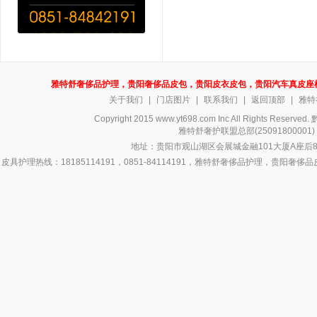
雅特舒奢侈品护理，贵阳奢侈品皮包，贵阳皮衣皮包，贵阳汽车真皮座
关于我们
|
门店图片
|
联系我们
|
返回顶部
|
雅特
Copyright 2015 www.yt698.com Inc All Rights Reserv
雅特舒奢护联盟总部(250918000
地址：贵阳市观山湖区会展城金融101大厦A座后8号
皮具护理热线：18185114191，0851-84114191，雅特舒奢侈品护理，
侈品皮具护