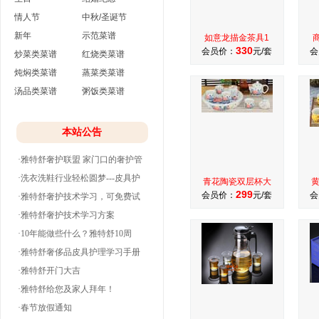
情人节
中秋/圣诞节
新年
示范菜谱
如意龙描金茶具1
330
会员价：
元/套
会
炒菜类菜谱
红烧类菜谱
炖焖类菜谱
蒸菜类菜谱
汤品类菜谱
粥饭类菜谱
本站公告
·雅特舒奢护联盟 家门口的奢护管
家
·洗衣洗鞋行业轻松圆梦---皮具护
青花陶瓷双层杯大
299
会员价：
元/套
会
理
·雅特舒奢护技术学习，可免费试
学并分期付款
·雅特舒奢护技术学习方案
·10年能做些什么？雅特舒10周
年。
·雅特舒奢侈品皮具护理学习手册
·雅特舒开门大吉
·雅特舒给您及家人拜年！
·春节放假通知