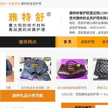
您好！欢迎来到
雅特舒皮具护理
雅特舒奢护联盟总部(250918
贵州雅特舒皮具护理有限
地址：贵阳市观山湖区会展城金融1
皮具护理热线：181851141
座椅，贵阳真皮沙发，皮衣皮
具，贵阳皮衣皮包，贵阳汽车
首 页
皮鞋护理
皮
蓝绿色皮衣补洞图（补
女士棕色皮包皮面补伤
香奈儿CHANEL皮
当前位置：
贵阳雅特皮具护理
>> 礼
雅特礼品分类导航
搜索关键字：