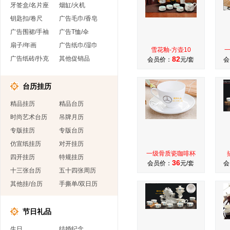
牙签盒/名片座
烟缸/火机
钥匙扣/卷尺
广告毛巾/香皂
广告围裙/手袖
广告T恤/伞
扇子/年画
广告纸巾/湿巾
雪花釉-方壶10
广告纸砖/扑克
其他促销品
82
会员价：
元/套
会
台历挂历
精品挂历
精品台历
时尚艺术台历
吊牌月历
专版挂历
专版台历
仿宣纸挂历
对开挂历
一级骨质瓷咖啡杯
四开挂历
特规挂历
36
会员价：
元/套
会
十三张台历
五十四张周历
其他挂/台历
手撕单/双日历
节日礼品
生日
结婚纪念