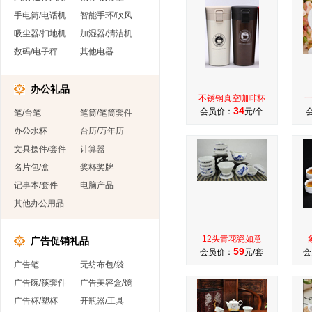
手电筒/电话机
智能手环/吹风
吸尘器/扫地机
加湿器/清洁机
数码/电子秤
其他电器
办公礼品
不锈钢真空咖啡杯
34
会员价：
元/个
笔/台笔
笔筒/笔筒套件
办公水杯
台历/万年历
文具摆件/套件
计算器
名片包/盒
奖杯奖牌
记事本/套件
电脑产品
其他办公用品
12头青花瓷如意
广告促销礼品
59
会员价：
元/套
会
广告笔
无纺布包/袋
广告碗/筷套件
广告美容盒/镜
广告杯/塑杯
开瓶器/工具