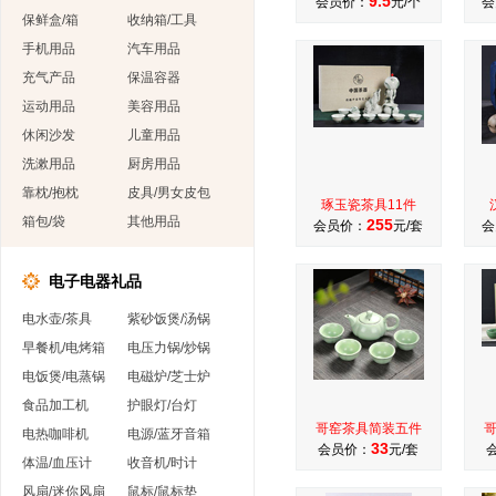
9.5
会员价：
元/个
会
保鲜盒/箱
收纳箱/工具
手机用品
汽车用品
充气产品
保温容器
运动用品
美容用品
休闲沙发
儿童用品
洗漱用品
厨房用品
靠枕/抱枕
皮具/男女皮包
琢玉瓷茶具11件
箱包/袋
其他用品
255
会员价：
元/套
会
电子电器礼品
电水壶/茶具
紫砂饭煲/汤锅
早餐机/电烤箱
电压力锅/炒锅
电饭煲/电蒸锅
电磁炉/芝士炉
食品加工机
护眼灯/台灯
哥窑茶具简装五件
电热咖啡机
电源/蓝牙音箱
33
会员价：
元/套
体温/血压计
收音机/时计
风扇/迷你风扇
鼠标/鼠标垫