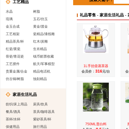
工艺精品
水晶
树脂
礼品零售 - 家居生活礼品 -
琉璃
玉石/仿玉
金玉合成
黄金/渡金
工艺相架
瓷精品/漆线雕
精品茶具/杯
红木/炭雕
红瓷/黄瓷
生肖精品
骨瓷/青花瓷
钱币邮票收藏
工艺摆件
航天/军事模型
1L手抬壶蒸茶器
316
贵重金属/合金
精品电话机
会员价：
元/台
会
仿古铜/树脂
蚀刻精品
家居生活礼品
纺织/床上用品
厨具/炊具
餐具/酒具
茶具/咖啡器具
茶杯/水杯
紫砂茶具/杯
750ML普白料
保健用品
旅行用品