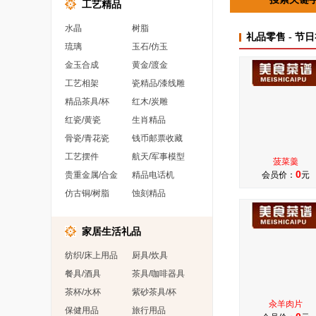
工艺精品
水晶
树脂
礼品零售 - 节日
琉璃
玉石/仿玉
金玉合成
黄金/渡金
工艺相架
瓷精品/漆线雕
精品茶具/杯
红木/炭雕
红瓷/黄瓷
生肖精品
骨瓷/青花瓷
钱币邮票收藏
工艺摆件
航天/军事模型
菠菜羹
0
贵重金属/合金
精品电话机
会员价：
元
仿古铜/树脂
蚀刻精品
家居生活礼品
纺织/床上用品
厨具/炊具
餐具/酒具
茶具/咖啡器具
茶杯/水杯
紫砂茶具/杯
汆羊肉片
保健用品
旅行用品