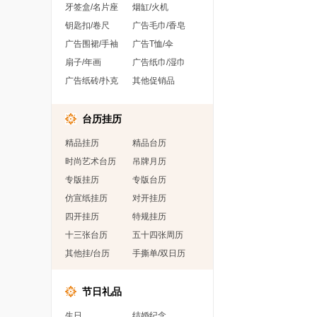
牙签盒/名片座
烟缸/火机
钥匙扣/卷尺
广告毛巾/香皂
广告围裙/手袖
广告T恤/伞
扇子/年画
广告纸巾/湿巾
广告纸砖/扑克
其他促销品
台历挂历
精品挂历
精品台历
时尚艺术台历
吊牌月历
专版挂历
专版台历
仿宣纸挂历
对开挂历
四开挂历
特规挂历
十三张台历
五十四张周历
其他挂/台历
手撕单/双日历
节日礼品
生日
结婚纪念