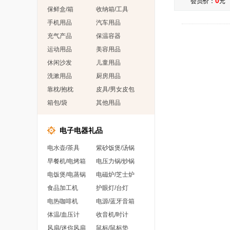
0
会员价：
元
保鲜盒/箱
收纳箱/工具
手机用品
汽车用品
充气产品
保温容器
运动用品
美容用品
休闲沙发
儿童用品
洗漱用品
厨房用品
靠枕/抱枕
皮具/男女皮包
箱包/袋
其他用品
电子电器礼品
电水壶/茶具
紫砂饭煲/汤锅
早餐机/电烤箱
电压力锅/炒锅
电饭煲/电蒸锅
电磁炉/芝士炉
食品加工机
护眼灯/台灯
电热咖啡机
电源/蓝牙音箱
体温/血压计
收音机/时计
风扇/迷你风扇
鼠标/鼠标垫