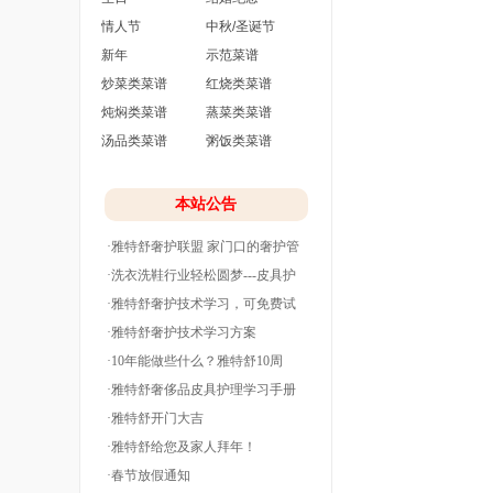
情人节
中秋/圣诞节
新年
示范菜谱
炒菜类菜谱
红烧类菜谱
炖焖类菜谱
蒸菜类菜谱
汤品类菜谱
粥饭类菜谱
本站公告
·雅特舒奢护联盟 家门口的奢护管
家
·洗衣洗鞋行业轻松圆梦---皮具护
理
·雅特舒奢护技术学习，可免费试
学并分期付款
·雅特舒奢护技术学习方案
·10年能做些什么？雅特舒10周
年。
·雅特舒奢侈品皮具护理学习手册
·雅特舒开门大吉
·雅特舒给您及家人拜年！
·春节放假通知