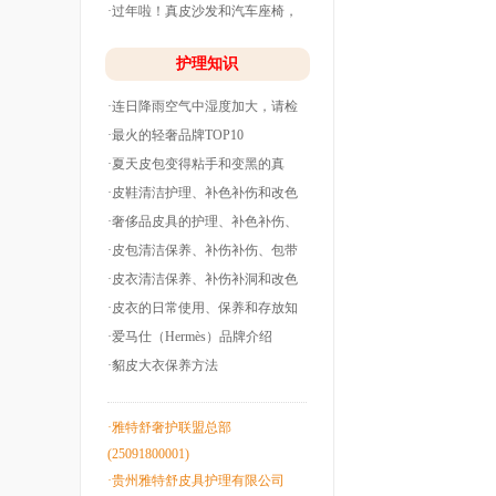
·过年啦！真皮沙发和汽车座椅，
清洗养护干净
护理知识
·连日降雨空气中湿度加大，请检
查下你的皮衣
·最火的轻奢品牌TOP10
·夏天皮包变得粘手和变黑的真
相！
·皮鞋清洁护理、补色补伤和改色
翻新！
·奢侈品皮具的护理、补色补伤、
包带油边和翻
·皮包清洁保养、补伤补伤、包带
洞边和改色翻
·皮衣清洁保养、补伤补洞和改色
翻新！
·皮衣的日常使用、保养和存放知
识！
·爱马仕（Hermès）品牌介绍
·貂皮大衣保养方法
·雅特舒奢护联盟总部
(25091800001)
·贵州雅特舒皮具护理有限公司