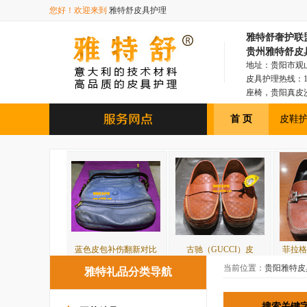
您好！欢迎来到
雅特舒皮具护理
雅特舒奢护联盟总部
贵州雅特舒皮
地址：贵阳市观山湖
皮具护理热线：18
座椅，贵阳真皮
具，贵阳皮衣皮
首 页
皮鞋
蓝色皮包补伤翻新对比
古驰（GUCCI）皮
菲拉格慕油腊皮鞋补
当前位置：
贵阳雅特皮
雅特礼品分类导航
搜索关键