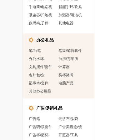
手电筒/电话机
智能手环/吹风
吸尘器/扫地机
加湿器/清洁机
数码/电子秤
其他电器
办公礼品
笔/台笔
笔筒/笔筒套件
办公水杯
台历/万年历
文具摆件/套件
计算器
名片包/盒
奖杯奖牌
记事本/套件
电脑产品
其他办公用品
广告促销礼品
广告笔
无纺布包/袋
广告碗/筷套件
广告美容盒/镜
广告杯/塑杯
开瓶器/工具