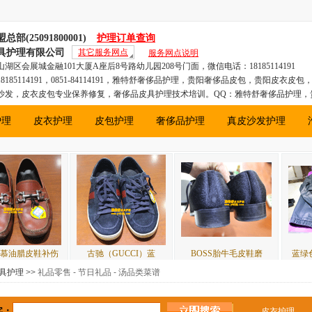
(25091800001)
护理订单查询
具护理有限公司
其它服务网点
服务网点说明
区会展城金融101大厦A座后8号路幼儿园208号门面，微信电话：18185114191
185114191，0851-84114191，雅特舒奢侈品护理，贵阳奢侈品皮包，贵阳皮衣皮
沙发，皮衣皮包专业保养修复，奢侈品皮具护理技术培训。QQ：雅特舒奢侈品护理，
包，贵阳汽车真皮座椅、贵阳真皮沙发，贵州皮衣皮包专业保养修复，奢侈品皮具护
护理
皮衣护理
皮包护理
奢侈品护理
真皮沙发护理
伤
古驰（GUCCI）蓝
BOSS胎牛毛皮鞋磨
蓝绿色皮衣补洞图（
具护理
>> 礼品零售 - 节日礼品 - 汤品类菜谱
字：
皮衣护理