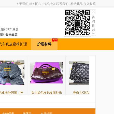
关于我们
相关图片
|
技术培训
联系我们
|
雅特礼品
加入收藏
咨
询
投
包，贵阳汽车真皮
诉
贵阳奢侈品皮
二
维
理学员培训。
码
汽车真皮座椅护理
护理材料
补
女士棕色皮包皮面补伤
香奈儿CHANEL皮
棕色皮衣改黑色对
皮包保养
奢侈品
皮具护理