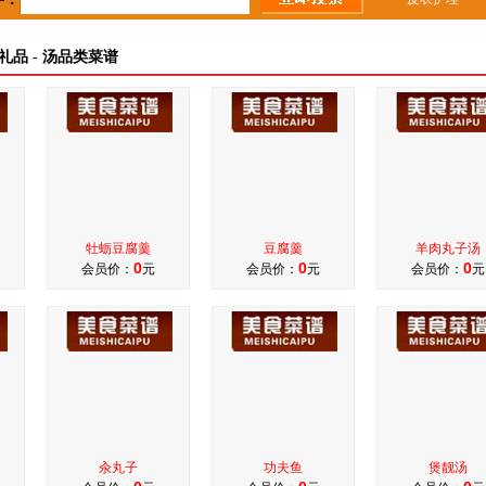
礼品 - 汤品类菜谱
牡蛎豆腐羹
豆腐羹
羊肉丸子汤
0
0
0
会员价：
元
会员价：
元
会员价：
元
汆丸子
功夫鱼
煲靓汤