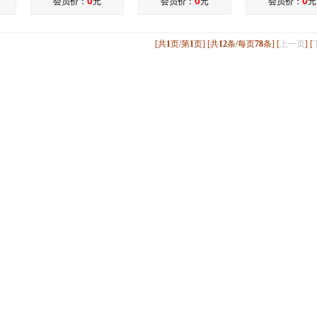
0
0
0
会员价：
元
会员价：
元
会员价：
元
[共
1
页/第
1
页] [共
12
条/每页
78
条] [
上一页
] [