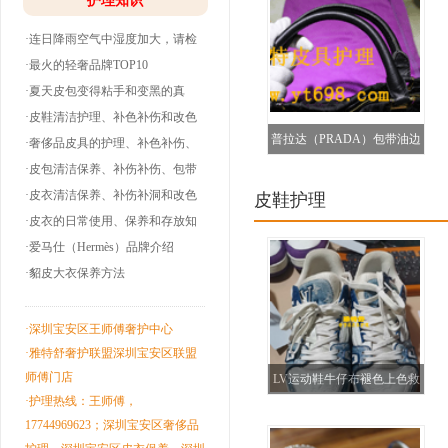
护理知识
·连日降雨空气中湿度加大，请检
查下你的皮衣
·最火的轻奢品牌TOP10
·夏天皮包变得粘手和变黑的真
相！
·皮鞋清洁护理、补色补伤和改色
普拉达（PRADA）包带油边
翻新！
·奢侈品皮具的护理、补色补伤、
包带油边和翻
·皮包清洁保养、补伤补伤、包带
补色（贵州都匀）
洞边和改色翻
·皮衣清洁保养、补伤补洞和改色
皮鞋护理
翻新！
·皮衣的日常使用、保养和存放知
识！
·爱马仕（Hermès）品牌介绍
·貂皮大衣保养方法
·深圳宝安区王师傅奢护中心
·雅特舒奢护联盟深圳宝安区联盟
师傅门店
LV运动鞋牛仔布褪色上色救
·护理热线：王师傅，
治修复
17744969623；深圳宝安区奢侈品