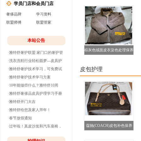
学员门店和会员门店
奢侈品牌
学习资料
联盟师傅
联盟管家
本站公告
棕灰色绒面皮衣染色处理保养
·雅特舒奢护联盟 家门口的奢护管
图
家
·洗衣洗鞋行业轻松圆梦---皮具护
皮包护理
理
·雅特舒奢护技术学习，可免费试
学并分期付款
·雅特舒奢护技术学习方案
·10年能做些什么？雅特舒10周
年。
·雅特舒奢侈品皮具护理学习手册
·雅特舒开门大吉
·雅特舒给您及家人拜年！
·春节放假通知
蔻驰(COACH)皮包补色保养
·过年啦！真皮沙发和汽车座椅，
清洗养护干净
对比图