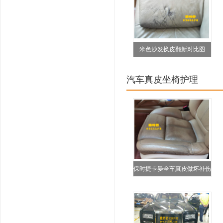
米色沙发换皮翻新对比图
汽车真皮坐椅护理
保时捷卡晏全车真皮做坏补伤
翻新救治修复对比图