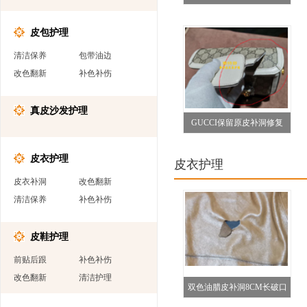
复
皮包护理
清洁保养
包带油边
改色翻新
补色补伤
真皮沙发护理
GUCCI保留原皮补洞修复
皮衣护理
皮衣护理
皮衣补洞
改色翻新
清洁保养
补色补伤
皮鞋护理
前贴后跟
补色补伤
改色翻新
清洁护理
双色油腊皮补洞8CM长破口