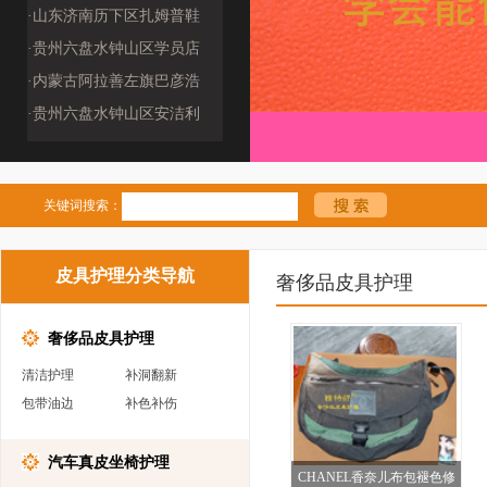
(2509190009
·山东济南历下区扎姆普鞋
包修复工作室（25
·贵州六盘水钟山区学员店
·内蒙古阿拉善左旗巴彦浩
特镇鞋客品质洗护
·贵州六盘水钟山区安洁利
奢侈品管家（259
关键词搜索：
皮具护理分类导航
奢侈品皮具护理
奢侈品皮具护理
清洁护理
补洞翻新
包带油边
补色补伤
汽车真皮坐椅护理
CHANEL香奈儿布包褪色修