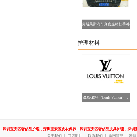
劳斯莱斯汽车真皮座椅扶手补
伤护理图
护理材料
路易·威登（Louis Vuitton），
深圳宝安区奢侈品护理，深圳宝安区皮衣保养，深圳宝安区奢侈品皮具护理，深圳
关于我们
|
门店图片
|
联系我们
区汽车真皮养护，深
|
返回顶部
|
雅特