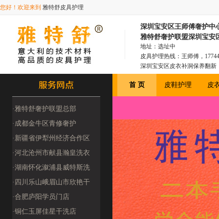
您好！欢迎来到
雅特舒皮具护理
深圳宝安区王师傅奢护中
雅特舒奢护联盟深圳宝安
地址：选址中
皮具护理热线：王师傅，177
深圳宝安区皮衣补洞保养翻新
安区真皮沙发保养
首 页
皮鞋护理
皮
·雅特舒奢护联盟总部
(2509180000
·成都金牛区青修奢护
（2509220009
·新疆省伊犁州经济合作区
洁伊洗衣馆（250
·河北沧州市献县瀚皇洗衣
洗鞋（四季干洗25
·湖南怀化溆浦县威特斯洗
衣（2510080
·四川乐山峨眉山市欣艳干
洗店（251218
·合肥庐阳学员门店
·铜仁玉屏佳星干洗店