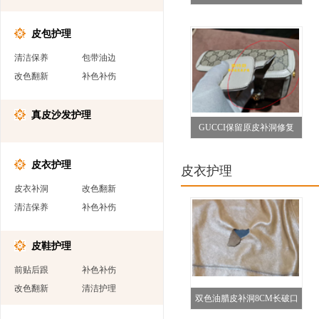
复
皮包护理
清洁保养
包带油边
改色翻新
补色补伤
真皮沙发护理
GUCCI保留原皮补洞修复
皮衣护理
皮衣护理
皮衣补洞
改色翻新
清洁保养
补色补伤
皮鞋护理
前贴后跟
补色补伤
改色翻新
清洁护理
双色油腊皮补洞8CM长破口