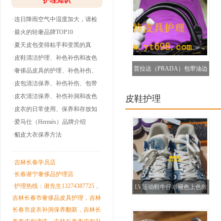
护理知识
·连日降雨空气中湿度加大，请检
查下你的皮衣
·最火的轻奢品牌TOP10
·夏天皮包变得粘手和变黑的真
相！
·皮鞋清洁护理、补色补伤和改色
普拉达（PRADA）包带油边
翻新！
·奢侈品皮具的护理、补色补伤、
包带油边和翻
·皮包清洁保养、补伤补伤、包带
补色（贵州都匀）
洞边和改色翻
·皮衣清洁保养、补伤补洞和改色
皮鞋护理
翻新！
·皮衣的日常使用、保养和存放知
识！
·爱马仕（Hermès）品牌介绍
·貂皮大衣保养方法
·吉林长春学员店
·长春谢宁奢侈品护理店
·护理热线：谢先生13274387725，
LV运动鞋牛仔布褪色上色救
吉林长春市奢侈品皮具护理，吉林
治修复
长春市皮衣补洞保养翻新，吉林长