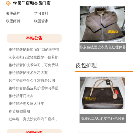
学员门店和会员门店
奢侈品牌
学习资料
联盟师傅
联盟管家
本站公告
棕灰色绒面皮衣染色处理保养
·雅特舒奢护联盟 家门口的奢护管
图
家
·洗衣洗鞋行业轻松圆梦---皮具护
皮包护理
理
·雅特舒奢护技术学习，可免费试
学并分期付款
·雅特舒奢护技术学习方案
·10年能做些什么？雅特舒10周
年。
·雅特舒奢侈品皮具护理学习手册
·雅特舒开门大吉
·雅特舒给您及家人拜年！
·春节放假通知
蔻驰(COACH)皮包补色保养
·过年啦！真皮沙发和汽车座椅，
清洗养护干净
对比图