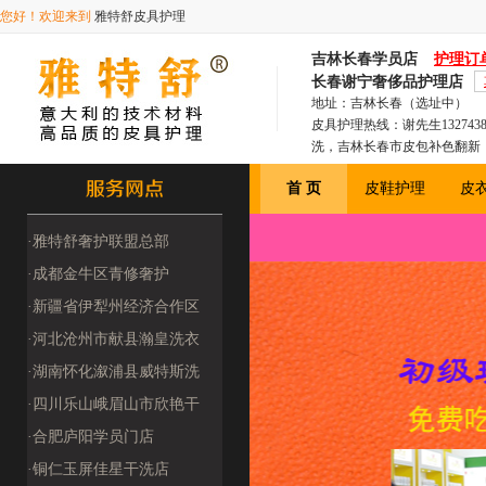
您好！欢迎来到
雅特舒皮具护理
吉林长春学员店
护理订
长春谢宁奢侈品护理店
地址：吉林长春（选址中）
皮具护理热线：谢先生1327
洗，吉林长春市皮包补色翻新
林长春市皮衣补洞保养翻新，
首 页
皮鞋护理
皮
皮沙发保养
·雅特舒奢护联盟总部
(2509180000
·成都金牛区青修奢护
（2509220009
·新疆省伊犁州经济合作区
洁伊洗衣馆（250
·河北沧州市献县瀚皇洗衣
洗鞋（四季干洗25
·湖南怀化溆浦县威特斯洗
衣（2510080
·四川乐山峨眉山市欣艳干
洗店（251218
·合肥庐阳学员门店
·铜仁玉屏佳星干洗店