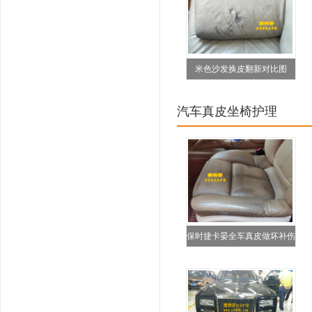
米色沙发换皮翻新对比图
汽车真皮坐椅护理
保时捷卡晏全车真皮做坏补伤
翻新救治修复对比图