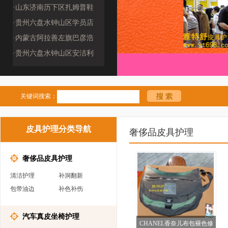
(2509190009
·山东济南历下区扎姆普鞋
包修复工作室（25
·贵州六盘水钟山区学员店
·内蒙古阿拉善左旗巴彦浩
特镇鞋客品质洗护
·贵州六盘水钟山区安洁利
奢侈品管家（259
关键词搜索：
皮具护理分类导航
奢侈品皮具护理
奢侈品皮具护理
清洁护理
补洞翻新
包带油边
补色补伤
汽车真皮坐椅护理
CHANEL香奈儿布包褪色修