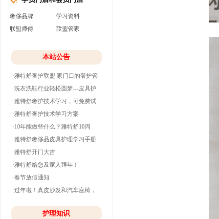
奢侈品牌
学习资料
联盟师傅
联盟管家
本站公告
·雅特舒奢护联盟 家门口的奢护管
家
·洗衣洗鞋行业轻松圆梦---皮具护
理
·雅特舒奢护技术学习，可免费试
学并分期付款
·雅特舒奢护技术学习方案
·10年能做些什么？雅特舒10周
年。
·雅特舒奢侈品皮具护理学习手册
·雅特舒开门大吉
·雅特舒给您及家人拜年！
·春节放假通知
·过年啦！真皮沙发和汽车座椅，
清洗养护干净
护理知识