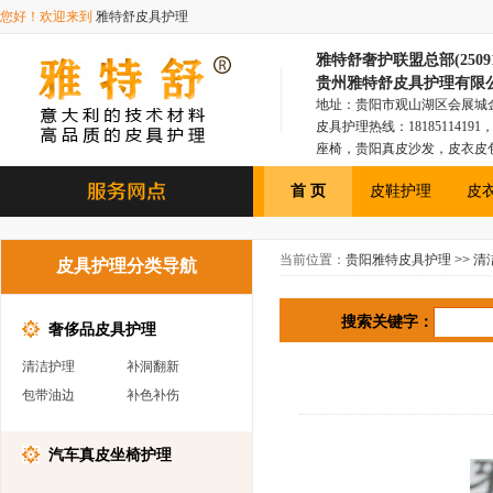
您好！欢迎来到
雅特舒皮具护理
雅特舒奢护联盟总部(250918
贵州雅特舒皮具护理有限
地址：贵阳市观山湖区会展城金融1
皮具护理热线：181851141
座椅，贵阳真皮沙发，皮衣皮
具，贵阳皮衣皮包，贵阳汽车
首 页
皮鞋护理
皮
当前位置：
贵阳雅特皮具护理
>>
清
皮具护理分类导航
搜索关键字：
奢侈品皮具护理
清洁护理
补洞翻新
包带油边
补色补伤
汽车真皮坐椅护理