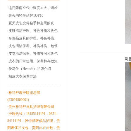
·连日降雨空气中湿度加大，请检
查下你的皮衣
·最火的轻奢品牌TOP10
·夏天皮包变得粘手和变黑的真
相！
·皮鞋清洁护理、补色补伤和改色
翻新！
·奢侈品皮具的护理、补色补伤、
包带油边和翻
·皮包清洁保养、补伤补伤、包带
洞边和改色翻
·皮衣清洁保养、补伤补洞和改色
鞋
翻新！
·皮衣的日常使用、保养和存放知
识！
·爱马仕（Hermès）品牌介绍
·貂皮大衣保养方法
·雅特舒奢护联盟总部
(25091800001)
·贵州雅特舒皮具护理有限公司
·护理热线：18185114191，0851-
84114191，雅特舒奢侈品护理，贵
阳奢侈品皮包，贵阳皮衣皮包，贵