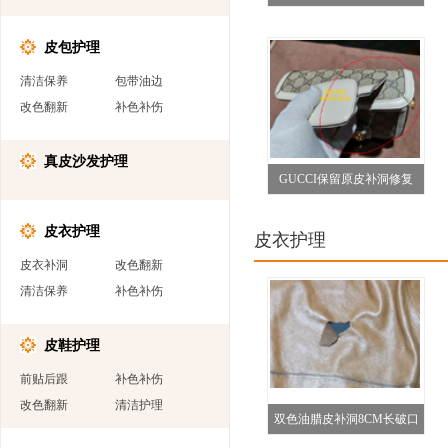
复
皮包护理
清洁保养
包带油边
改色翻新
补色补伤
真皮沙发护理
GUCCI保留原皮补洞修复
皮衣护理
皮衣护理
皮衣补洞
改色翻新
清洁保养
补色补伤
皮鞋护理
前贴后跟
补色补伤
改色翻新
清洁护理
双色油腊皮补洞8CM长破口