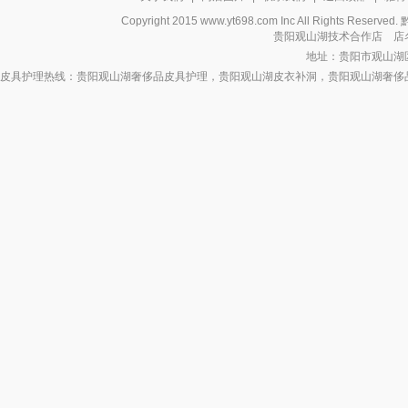
Copyright 2015 www.yt698.com Inc All Rights Reserv
贵阳观山湖技术合作店 店
地址：贵阳市观山湖
皮具护理热线：贵阳观山湖奢侈品皮具护理，贵阳观山湖皮衣补洞，贵阳观山湖奢侈
观山湖皮包补色贵阳观山湖皮包翻新，贵阳观山湖皮具救治