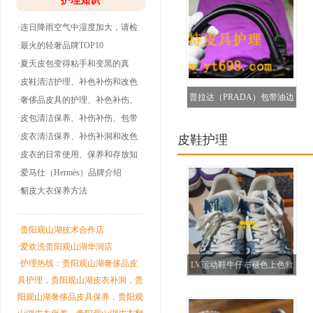
护理知识
·连日降雨空气中湿度加大，请检
查下你的皮衣
·最火的轻奢品牌TOP10
·夏天皮包变得粘手和变黑的真
相！
·皮鞋清洁护理、补色补伤和改色
普拉达（PRADA）包带油边
翻新！
·奢侈品皮具的护理、补色补伤、
包带油边和翻
·皮包清洁保养、补伤补伤、包带
补色（贵州都匀）
洞边和改色翻
·皮衣清洁保养、补伤补洞和改色
皮鞋护理
翻新！
·皮衣的日常使用、保养和存放知
识！
·爱马仕（Hermès）品牌介绍
·貂皮大衣保养方法
·贵阳观山湖技术合作店
·爱欢洗贵阳观山湖华润店
·护理热线：贵阳观山湖奢侈品皮
LV运动鞋牛仔布褪色上色救
具护理，贵阳观山湖皮衣补洞，贵
治修复
阳观山湖奢侈品皮具保养，贵阳观