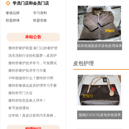
学员门店和会员门店
奢侈品牌
学习资料
联盟师傅
联盟管家
本站公告
棕灰色绒面皮衣染色处理保养
·雅特舒奢护联盟 家门口的奢护管
图
家
·洗衣洗鞋行业轻松圆梦---皮具护
皮包护理
理
·雅特舒奢护技术学习，可免费试
学并分期付款
·雅特舒奢护技术学习方案
·10年能做些什么？雅特舒10周
年。
·雅特舒奢侈品皮具护理学习手册
·雅特舒开门大吉
·雅特舒给您及家人拜年！
·春节放假通知
蔻驰(COACH)皮包补色保养
·过年啦！真皮沙发和汽车座椅，
清洗养护干净
对比图