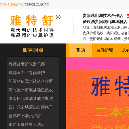
您好！欢迎来到
雅特舒皮具护理
贵阳观山湖技术合作店
爱欢洗贵阳观山湖华润店
地址：贵阳市观山湖区润万家
皮具护理热线：贵阳观山湖奢
养，贵阳观山湖皮衣翻新，贵
复，贵阳观山湖汽车真皮养护
首 页
皮鞋护理
皮
·雅特舒奢护联盟总部
(2509180000
·成都金牛区青修奢护
（2509220009
·新疆省伊犁州经济合作区
洁伊洗衣馆（250
·河北沧州市献县瀚皇洗衣
洗鞋（四季干洗25
·湖南怀化溆浦县威特斯洗
衣（2510080
·四川乐山峨眉山市欣艳干
洗店（251218
·合肥庐阳学员门店
·铜仁玉屏佳星干洗店