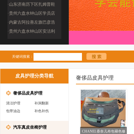
(2509190009
·山东济南历下区扎姆普鞋
包修复工作室（25
·贵州六盘水钟山区学员店
·内蒙古阿拉善左旗巴彦浩
特镇鞋客品质洗护
·贵州六盘水钟山区安洁利
奢侈品管家（259
关键词搜索：
皮具护理分类导航
奢侈品皮具护理
奢侈品皮具护理
清洁护理
补洞翻新
包带油边
补色补伤
汽车真皮坐椅护理
CHANEL香奈儿布包褪色修