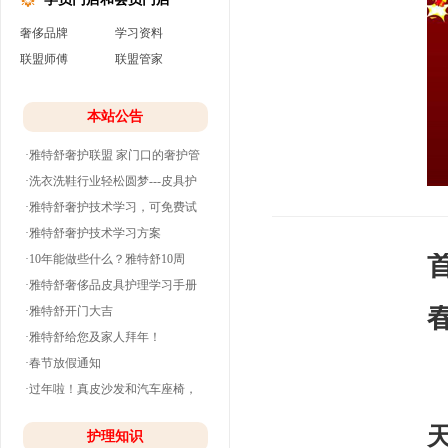
奢侈品牌
学习资料
联盟师傅
联盟管家
本站公告
·雅特舒奢护联盟 家门口的奢护管
家
·洗衣洗鞋行业轻松圆梦---皮具护
理
·雅特舒奢护技术学习，可免费试
学并分期付款
·雅特舒奢护技术学习方案
·10年能做些什么？雅特舒10周
年。
·雅特舒奢侈品皮具护理学习手册
·雅特舒开门大吉
·雅特舒给您及家人拜年！
·春节放假通知
·过年啦！真皮沙发和汽车座椅，
雅
清洗养护干净
护理知识