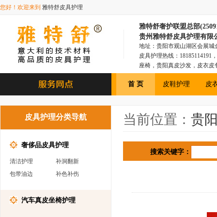
您好！欢迎来到
雅特舒皮具护理
雅特舒奢护联盟总部(250918
贵州雅特舒皮具护理有限
地址：贵阳市观山湖区会展城金融1
皮具护理热线：181851141
座椅，贵阳真皮沙发，皮衣皮
具，贵阳皮衣皮包，贵阳汽车
首 页
皮鞋护理
皮
当前位置：
贵
皮具护理分类导航
奢侈品皮具护理
搜索关键字：
清洁护理
补洞翻新
包带油边
补色补伤
汽车真皮坐椅护理