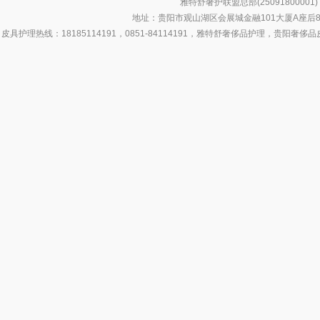
雅特舒奢护联盟总部(250918000
地址：贵阳市观山湖区会展城金融101大厦A座后8号
皮具护理热线：18185114191，0851-84114191，雅特舒奢侈品护理，
侈品皮具护