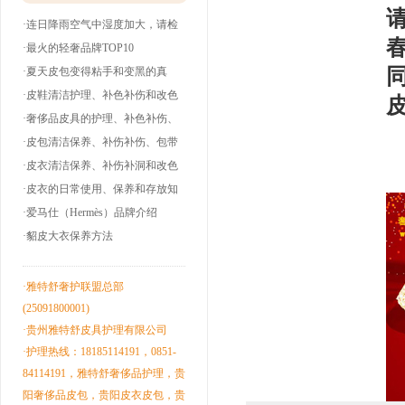
·连日降雨空气中湿度加大，请检
查下你的皮衣
·最火的轻奢品牌TOP10
·夏天皮包变得粘手和变黑的真
相！
·皮鞋清洁护理、补色补伤和改色
翻新！
·奢侈品皮具的护理、补色补伤、
包带油边和翻
·皮包清洁保养、补伤补伤、包带
奢
洞边和改色翻
·皮衣清洁保养、补伤补洞和改色
翻新！
·皮衣的日常使用、保养和存放知
识！
·爱马仕（Hermès）品牌介绍
·貂皮大衣保养方法
·雅特舒奢护联盟总部
(25091800001)
·贵州雅特舒皮具护理有限公司
·护理热线：18185114191，0851-
84114191，雅特舒奢侈品护理，贵
阳奢侈品皮包，贵阳皮衣皮包，贵