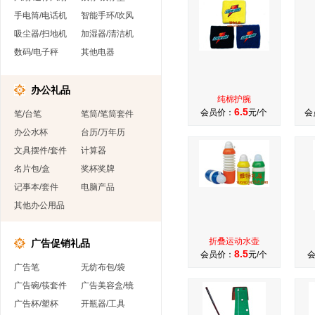
手电筒/电话机
智能手环/吹风
吸尘器/扫地机
加湿器/清洁机
数码/电子秤
其他电器
办公礼品
纯棉护腕
6.5
会员价：
元/个
会
笔/台笔
笔筒/笔筒套件
办公水杯
台历/万年历
文具摆件/套件
计算器
名片包/盒
奖杯奖牌
记事本/套件
电脑产品
其他办公用品
折叠运动水壶
广告促销礼品
8.5
会员价：
元/个
广告笔
无纺布包/袋
广告碗/筷套件
广告美容盒/镜
广告杯/塑杯
开瓶器/工具