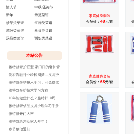
情人节
中秋/圣诞节
新年
示范菜谱
家庭健身套装
48
会员价：
元/套
炒菜类菜谱
红烧类菜谱
炖焖类菜谱
蒸菜类菜谱
汤品类菜谱
粥饭类菜谱
本站公告
·雅特舒奢护联盟 家门口的奢护管
家
·洗衣洗鞋行业轻松圆梦---皮具护
家庭健身套装
68
会员价：
元/套
理
·雅特舒奢护技术学习，可免费试
学并分期付款
·雅特舒奢护技术学习方案
·10年能做些什么？雅特舒10周
年。
·雅特舒奢侈品皮具护理学习手册
·雅特舒开门大吉
·雅特舒给您及家人拜年！
·春节放假通知