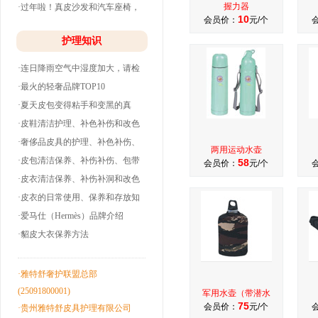
握力器
·过年啦！真皮沙发和汽车座椅，
10
会员价：
元/个
清洗养护干净
护理知识
·连日降雨空气中湿度加大，请检
查下你的皮衣
·最火的轻奢品牌TOP10
·夏天皮包变得粘手和变黑的真
相！
·皮鞋清洁护理、补色补伤和改色
翻新！
·奢侈品皮具的护理、补色补伤、
两用运动水壶
包带油边和翻
·皮包清洁保养、补伤补伤、包带
58
会员价：
元/个
洞边和改色翻
·皮衣清洁保养、补伤补洞和改色
翻新！
·皮衣的日常使用、保养和存放知
识！
·爱马仕（Hermès）品牌介绍
·貂皮大衣保养方法
·雅特舒奢护联盟总部
(25091800001)
军用水壶（带潜水
75
会员价：
元/个
·贵州雅特舒皮具护理有限公司