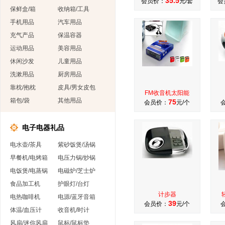
35.5
会员价：
元/套
会
保鲜盒/箱
收纳箱/工具
手机用品
汽车用品
充气产品
保温容器
运动用品
美容用品
休闲沙发
儿童用品
洗漱用品
厨房用品
靠枕/抱枕
皮具/男女皮包
FM收音机太阳能
箱包/袋
其他用品
75
会员价：
元/个
电子电器礼品
电水壶/茶具
紫砂饭煲/汤锅
早餐机/电烤箱
电压力锅/炒锅
电饭煲/电蒸锅
电磁炉/芝士炉
食品加工机
护眼灯/台灯
计步器
电热咖啡机
电源/蓝牙音箱
39
会员价：
元/个
体温/血压计
收音机/时计
风扇/迷你风扇
鼠标/鼠标垫