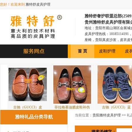
您好！欢迎来到
雅特舒皮具护理
雅特舒奢护联盟总部(250918
贵州雅特舒皮具护理有限
地址：贵阳市观山湖区会展城金融1
皮具护理热线：181851141
座椅，贵阳真皮沙发，皮衣皮
具，贵阳皮衣皮包，贵阳汽车
首 页
皮鞋护理
皮
（GUCCI）皮
菲拉格慕油腊皮鞋补伤
古驰（GUCCI）蓝
BO
当前位置：
贵阳雅特皮具护理
>> 礼
雅特礼品分类导航
搜索关键字：