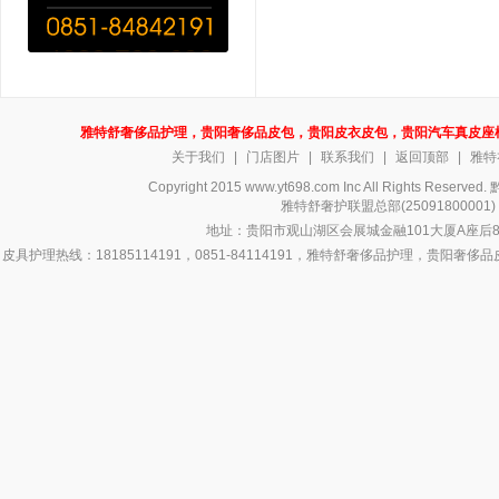
雅特舒奢侈品护理，贵阳奢侈品皮包，贵阳皮衣皮包，贵阳汽车真皮座
关于我们
|
门店图片
|
联系我们
|
返回顶部
|
雅特
Copyright 2015 www.yt698.com Inc All Rights Reserv
雅特舒奢护联盟总部(250918000
地址：贵阳市观山湖区会展城金融101大厦A座后8号
皮具护理热线：18185114191，0851-84114191，雅特舒奢侈品护理，
侈品皮具护