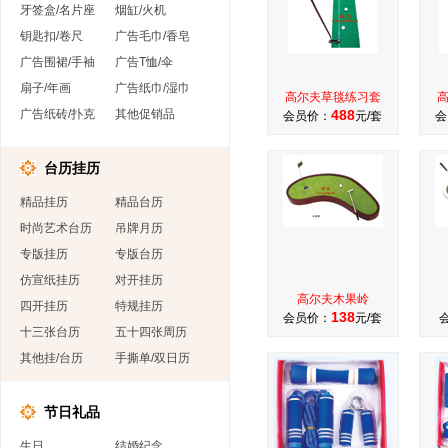
牙签盒/名片座
烟缸/火机
钥匙扣/卷尺
广告毛巾/香皂
广告围裙/手袖
广告T恤/伞
扇子/年画
广告纸巾/湿巾
高尔夫草毯练习套
广告纸砖/扑克
其他促销品
488
会员价：
元/套
会
台历挂历
精品挂历
精品台历
时尚艺术台历
吊牌月历
专版挂历
专版台历
仿宣纸挂历
对开挂历
高尔夫木果岭
四开挂历
特规挂历
138
会员价：
元/套
十三张台历
五十四张周历
其他挂/台历
手撕单/双日历
节日礼品
生日
结婚纪念