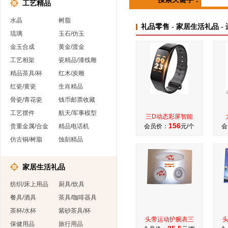
工艺精品
水晶
树脂
礼品零售 - 家居生活礼品 -
琉璃
玉石/仿玉
金玉合成
黄金/渡金
工艺相架
瓷精品/漆线雕
精品茶具/杯
红木/炭雕
红瓷/黄瓷
生肖精品
骨瓷/青花瓷
钱币邮票收藏
工艺摆件
航天/军事模型
三D动态彩屏智能
156
贵重金属/合金
精品电话机
会员价：
元/个
会
仿古铜/树脂
蚀刻精品
家居生活礼品
纺织/床上用品
厨具/炊具
餐具/酒具
茶具/咖啡器具
茶杯/水杯
紫砂茶具/杯
头带运动护腕表三
保健用品
旅行用品