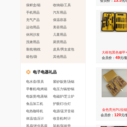
13.5
会员价：
元/
保鲜盒/箱
收纳箱/工具
手机用品
汽车用品
充气产品
保温容器
运动用品
美容用品
休闲沙发
儿童用品
洗漱用品
厨房用品
靠枕/抱枕
皮具/男女皮包
大框包黑色修甲
箱包/袋
其他用品
49
会员价：
元/
电子电器礼品
电水壶/茶具
紫砂饭煲/汤锅
早餐机/电烤箱
电压力锅/炒锅
电饭煲/电蒸锅
电磁炉/芝士炉
食品加工机
护眼灯/台灯
金色亮光PU拉
电热咖啡机
电源/蓝牙音箱
120
会员价：
元/
体温/血压计
收音机/时计
风扇/迷你风扇
鼠标/鼠标垫