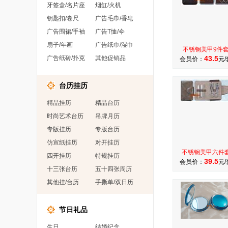
牙签盒/名片座
烟缸/火机
钥匙扣/卷尺
广告毛巾/香皂
广告围裙/手袖
广告T恤/伞
扇子/年画
广告纸巾/湿巾
不锈钢美甲9件
广告纸砖/扑克
其他促销品
43.5
会员价：
元/
台历挂历
精品挂历
精品台历
时尚艺术台历
吊牌月历
专版挂历
专版台历
仿宣纸挂历
对开挂历
不锈钢美甲六件
四开挂历
特规挂历
39.5
会员价：
元/
十三张台历
五十四张周历
其他挂/台历
手撕单/双日历
节日礼品
生日
结婚纪念