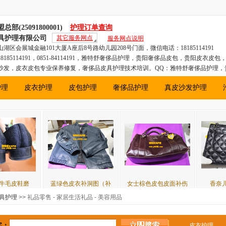
(25091800001)
护理订单查询
具护理有限公司
其它服务网点
服务网点说明
区会展城金融101大厦A座后8号路幼儿园208号门面，微信电话：18185114191
185114191，0851-84114191，雅特舒奢侈品护理，贵阳奢侈品皮包，贵阳皮衣皮
沙发，皮衣皮包专业保养修复，奢侈品皮具护理技术培训。QQ：雅特舒奢侈品护理，
包，贵阳汽车真皮座椅、贵阳真皮沙发，贵州皮衣皮包专业保养修复，奢侈品皮具护
护理
皮衣护理
皮包护理
奢侈品护理
真皮沙发护理
蓝绿色皮衣补洞图（补
女士棕色皮包皮面补伤
香奈儿CHANEL皮
具护理
>> 礼品零售 - 家居生活礼品 - 美容用品
字：
皮衣护理