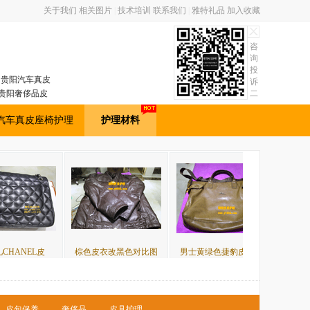
关于我们
相关图片
|
技术培训
联系我们
|
雅特礼品
加入收藏
咨
询
投
包，贵阳汽车真皮
诉
贵阳奢侈品皮
二
维
理学员培训。
码
汽车真皮座椅护理
护理材料
棕色皮衣改黑色对比图
男士黄绿色捷豹皮包皮
蓝色皮包补伤翻新对比
皮包保养
奢侈品
皮具护理