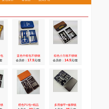
链包
蓝色中框包不锈钢
棕色小方格不锈钢
17.5
14.5
/套
会员价：
元/套
会员价：
元/套
不锈
橙色PU包+精品
多用修甲+修脚镜