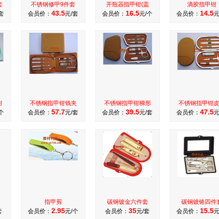
套
不锈钢修甲9件套
开瓶器指甲钳(盖
滴胶指甲钳
43.5
16.5
14.5
套
会员价：
元/套
会员价：
元/个
会员价：
元
钳
不锈钢指甲钳钱夹
不锈钢指甲钳梯形
不锈钢指甲钳
57.7
39.5
47.5
个
会员价：
元/套
会员价：
元/套
会员价：
元
指甲剪
碳钢镀金六件套
碳钢镀铬四件
2.95
35
15.5
套
会员价：
元/个
会员价：
元/套
会员价：
元