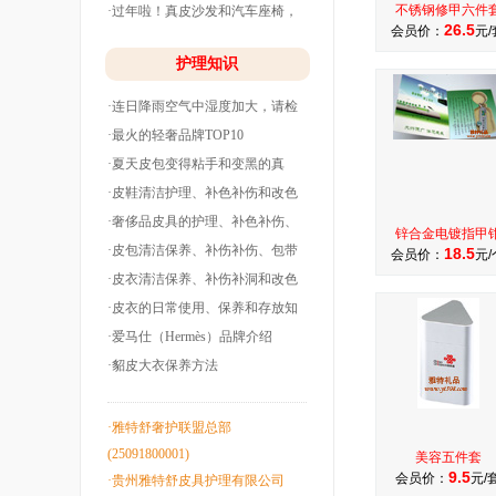
不锈钢修甲六件
·过年啦！真皮沙发和汽车座椅，
26.5
会员价：
元/
清洗养护干净
护理知识
·连日降雨空气中湿度加大，请检
查下你的皮衣
·最火的轻奢品牌TOP10
·夏天皮包变得粘手和变黑的真
相！
·皮鞋清洁护理、补色补伤和改色
翻新！
·奢侈品皮具的护理、补色补伤、
锌合金电镀指甲
包带油边和翻
·皮包清洁保养、补伤补伤、包带
18.5
会员价：
元/
洞边和改色翻
·皮衣清洁保养、补伤补洞和改色
翻新！
·皮衣的日常使用、保养和存放知
识！
·爱马仕（Hermès）品牌介绍
·貂皮大衣保养方法
·雅特舒奢护联盟总部
(25091800001)
美容五件套
9.5
会员价：
元/
·贵州雅特舒皮具护理有限公司