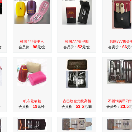
韩国777美甲六
韩国777美甲四
韩国777镀金
98
52
66
套
会员价：
元/套
会员价：
元/套
会员价：
元
帆布化妆包
古巴纹金龙纹高档
不锈钢美甲7件
19
53.5
23.5
个
会员价：
元/个
会员价：
元/套
会员价：
元