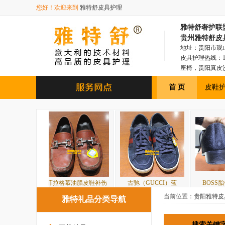
您好！欢迎来到
雅特舒皮具护理
雅特舒奢护联盟总部
贵州雅特舒皮
地址：贵阳市观山湖
皮具护理热线：18
座椅，贵阳真皮
具，贵阳皮衣皮
首 页
皮鞋
菲拉格慕油腊皮鞋补伤
古驰（GUCCI）蓝
BOSS胎牛毛皮鞋磨
当前位置：
贵阳雅特皮
雅特礼品分类导航
搜索关键