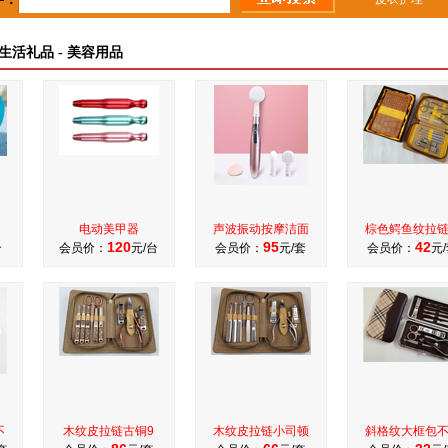
居生活礼品 - 美容用品
电动美甲器
声波振动按摩洁面
棕色鳄鱼纹拉
120
95
42
个
会员价：
元/台
会员价：
元/套
会员价：
元
不
木纹皮拉链古铜9
木纹皮拉链小司顿
斜格纹大框包