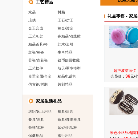
工艺精品
水晶
树脂
礼品零售 - 家
琉璃
玉石/仿玉
金玉合成
黄金/渡金
工艺相架
瓷精品/漆线雕
精品茶具/杯
红木/炭雕
红瓷/黄瓷
生肖精品
骨瓷/青花瓷
钱币邮票收藏
工艺摆件
航天/军事模型
超声波洁面仪
36
贵重金属/合金
精品电话机
会员价：
元/
仿古铜/树脂
蚀刻精品
家居生活礼品
纺织/床上用品
厨具/炊具
餐具/酒具
茶具/咖啡器具
茶杯/水杯
紫砂茶具/杯
米色小格纹椭圆
保健用品
旅行用品