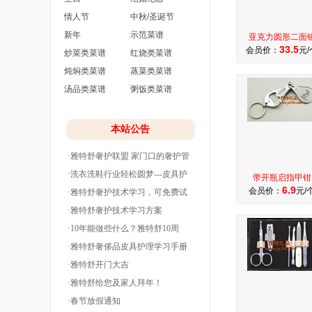
情人节
中秋/圣诞节
新年
示范菜谱
亚克力圆形二面
33.5
会员价：
元/
炒菜类菜谱
红烧类菜谱
炖焖类菜谱
蒸菜类菜谱
汤品类菜谱
粥饭类菜谱
本站公告
·雅特舒奢护联盟 家门口的奢护管
家
·洗衣洗鞋行业轻松圆梦---皮具护
带开瓶启指甲钳
6.9
会员价：
元/
理
·雅特舒奢护技术学习，可免费试
学并分期付款
·雅特舒奢护技术学习方案
·10年能做些什么？雅特舒10周
年。
·雅特舒奢侈品皮具护理学习手册
·雅特舒开门大吉
·雅特舒给您及家人拜年！
·春节放假通知