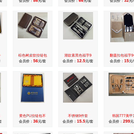
86
66
32
套
会员价：
元/套
会员价：
元/套
会员价：
元
+
棕色树皮纹拉链包
潮款素黑色福字9
翻盖扣包福字9
56
12.5
15
套
会员价：
元/套
会员价：
元/套
会员价：
元
链
黄色PU拉链包不
不锈钢9件套
韩国777美甲
36
15.5
299
套
会员价：
元/套
会员价：
元/套
会员价：
元