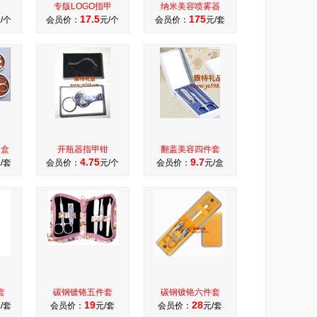
专版LOGO指甲
纳米美容喷雾器
17.5
175
/个
会员价：
元/个
会员价：
元/套
皮盒
开瓶器指甲钳
翻盖美容四件套
4.75
9.7
/套
会员价：
元/个
会员价：
元/盒
套
碳钢镀铬五件套
碳钢镀铬六件套
19
28
/套
会员价：
元/套
会员价：
元/套