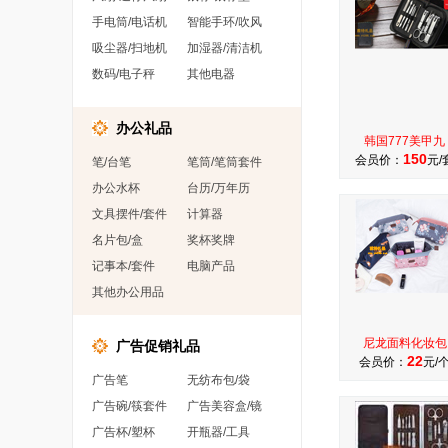
手电筒/电话机
智能手环/吹风
吸尘器/扫地机
加湿器/清洁机
数码/电子秤
其他电器
办公礼品
韩国777美甲九
150
会员价：
元/
笔/台笔
笔筒/笔筒套件
办公水杯
台历/万年历
文具摆件/套件
计算器
名片包/盒
奖杯奖牌
记事本/套件
电脑产品
其他办公用品
尼龙面料化妆包
广告促销礼品
22
会员价：
元/
广告笔
无纺布包/袋
广告碗/筷套件
广告美容盒/镜
广告杯/塑杯
开瓶器/工具