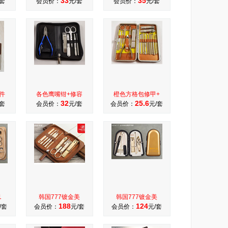
33
35
/套
会员价：
元/套
会员价：
元/套
件
各色鹰嘴钳+修容
橙色方格包修甲+
32
25.6
/套
会员价：
元/套
会员价：
元/套
1
韩国777镀金美
韩国777镀金美
188
124
/套
会员价：
元/套
会员价：
元/套