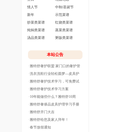
情人节
中秋/圣诞节
新年
示范菜谱
炒菜类菜谱
红烧类菜谱
炖焖类菜谱
蒸菜类菜谱
汤品类菜谱
粥饭类菜谱
本站公告
·雅特舒奢护联盟 家门口的奢护管
家
·洗衣洗鞋行业轻松圆梦---皮具护
理
·雅特舒奢护技术学习，可免费试
学并分期付款
·雅特舒奢护技术学习方案
·10年能做些什么？雅特舒10周
年。
·雅特舒奢侈品皮具护理学习手册
·雅特舒开门大吉
·雅特舒给您及家人拜年！
·春节放假通知