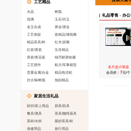
工艺精品
水晶
树脂
礼品零售 - 办公
琉璃
玉石/仿玉
金玉合成
黄金/渡金
工艺相架
瓷精品/漆线雕
精品茶具/杯
红木/炭雕
红瓷/黄瓷
生肖精品
骨瓷/青花瓷
钱币邮票收藏
工艺摆件
航天/军事模型
名片盒计算器
7
贵重金属/合金
精品电话机
会员价：
元/个
仿古铜/树脂
蚀刻精品
家居生活礼品
纺织/床上用品
厨具/炊具
餐具/酒具
茶具/咖啡器具
茶杯/水杯
紫砂茶具/杯
保健用品
旅行用品