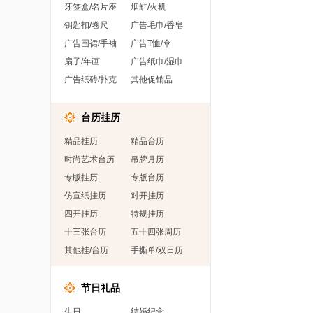
牙签盒/名片座
烟缸/火机
钥匙扣/卷尺
广告毛巾/香皂
广告围裙/手袖
广告T恤/伞
扇子/年画
广告纸巾/湿巾
广告纸砖/扑克
其他促销品
台历挂历
精品挂历
精品台历
时尚艺术台历
吊牌月历
专版挂历
专版台历
仿宣纸挂历
对开挂历
四开挂历
特规挂历
十三张台历
五十四张周历
其他挂/台历
手撕单/双日历
节日礼品
生日
结婚纪念