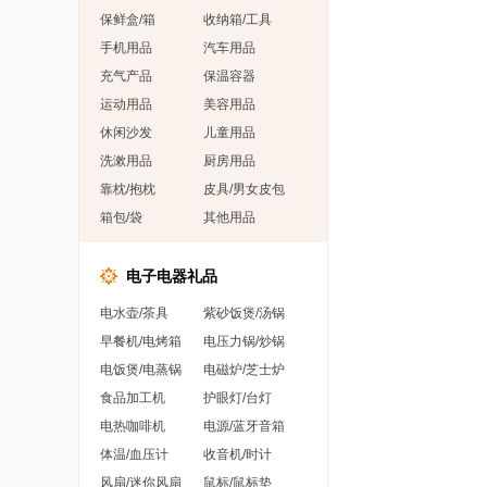
保鲜盒/箱
收纳箱/工具
手机用品
汽车用品
充气产品
保温容器
运动用品
美容用品
休闲沙发
儿童用品
洗漱用品
厨房用品
靠枕/抱枕
皮具/男女皮包
箱包/袋
其他用品
电子电器礼品
电水壶/茶具
紫砂饭煲/汤锅
早餐机/电烤箱
电压力锅/炒锅
电饭煲/电蒸锅
电磁炉/芝士炉
食品加工机
护眼灯/台灯
电热咖啡机
电源/蓝牙音箱
体温/血压计
收音机/时计
风扇/迷你风扇
鼠标/鼠标垫