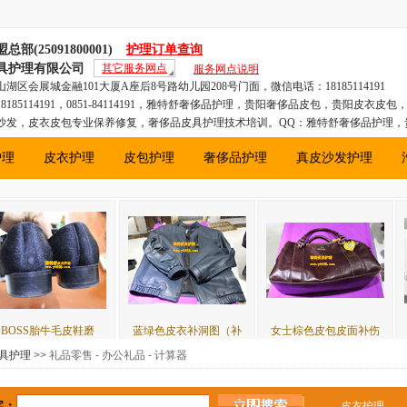
(25091800001)
护理订单查询
具护理有限公司
其它服务网点
服务网点说明
区会展城金融101大厦A座后8号路幼儿园208号门面，微信电话：18185114191
185114191，0851-84114191，雅特舒奢侈品护理，贵阳奢侈品皮包，贵阳皮衣皮
沙发，皮衣皮包专业保养修复，奢侈品皮具护理技术培训。QQ：雅特舒奢侈品护理，
包，贵阳汽车真皮座椅、贵阳真皮沙发，贵州皮衣皮包专业保养修复，奢侈品皮具护
护理
皮衣护理
皮包护理
奢侈品护理
真皮沙发护理
皮鞋磨
蓝绿色皮衣补洞图（补
女士棕色皮包皮面补伤
香奈儿CHA
具护理
>> 礼品零售 - 办公礼品 - 计算器
字：
皮衣护理