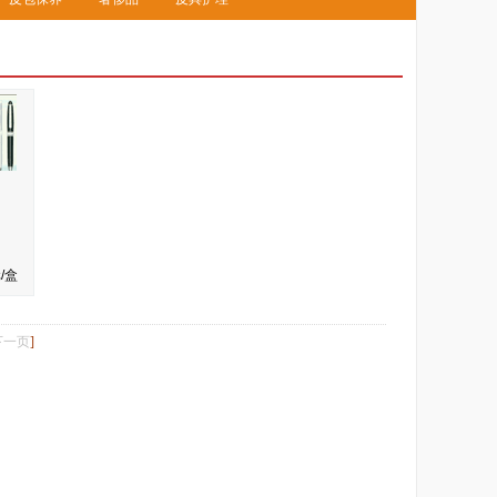
/盒
下一页
]