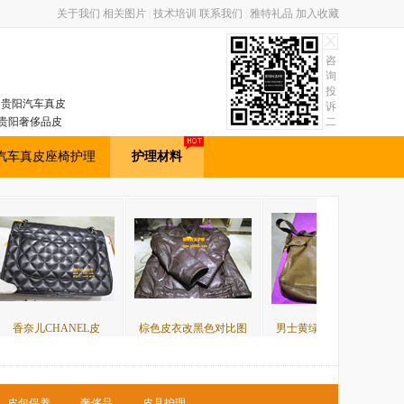
关于我们
相关图片
|
技术培训
联系我们
|
雅特礼品
加入收藏
咨
询
投
包，贵阳汽车真皮
诉
贵阳奢侈品皮
二
维
理学员培训。
码
汽车真皮座椅护理
护理材料
NEL皮
棕色皮衣改黑色对比图
男士黄绿色捷豹皮包皮
蓝色皮包补
皮包保养
奢侈品
皮具护理