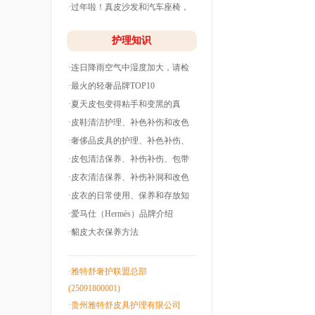
·过年啦！真皮沙发和汽车座椅，
清洗养护干净
护理知识
·连日降雨空气中湿度加大，请检
查下你的皮衣
·最火的轻奢品牌TOP10
·夏天皮包变得粘手和变黑的真
相！
·皮鞋清洁护理、补色补伤和改色
翻新！
·奢侈品皮具的护理、补色补伤、
包带油边和翻
·皮包清洁保养、补伤补伤、包带
洞边和改色翻
·皮衣清洁保养、补伤补洞和改色
翻新！
·皮衣的日常使用、保养和存放知
识！
·爱马仕（Hermès）品牌介绍
·貂皮大衣保养方法
·雅特舒奢护联盟总部
(25091800001)
·贵州雅特舒皮具护理有限公司