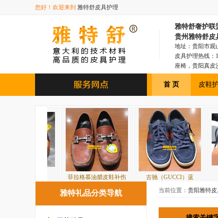
您好！欢迎来到
雅特舒皮具护理
雅特舒奢护联盟总部
贵州雅特舒皮
地址：贵阳市观山湖
皮具护理热线：18
座椅，贵阳真皮
具，贵阳皮衣皮
首 页
皮鞋
）皮
菲拉格慕油腊皮鞋补伤
古驰（GUCCI）蓝
BOSS胎牛毛
当前位置：
贵阳雅特皮
雅特礼品分类导航
搜索关键