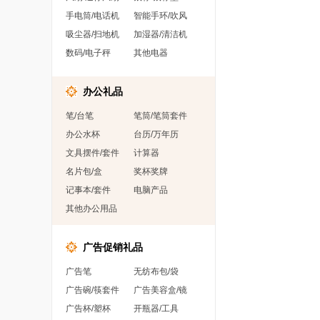
手电筒/电话机
智能手环/吹风
吸尘器/扫地机
加湿器/清洁机
数码/电子秤
其他电器
办公礼品
笔/台笔
笔筒/笔筒套件
办公水杯
台历/万年历
文具摆件/套件
计算器
名片包/盒
奖杯奖牌
记事本/套件
电脑产品
其他办公用品
广告促销礼品
广告笔
无纺布包/袋
广告碗/筷套件
广告美容盒/镜
广告杯/塑杯
开瓶器/工具