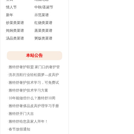
情人节
中秋/圣诞节
新年
示范菜谱
炒菜类菜谱
红烧类菜谱
炖焖类菜谱
蒸菜类菜谱
汤品类菜谱
粥饭类菜谱
本站公告
·雅特舒奢护联盟 家门口的奢护管
家
·洗衣洗鞋行业轻松圆梦---皮具护
理
·雅特舒奢护技术学习，可免费试
学并分期付款
·雅特舒奢护技术学习方案
·10年能做些什么？雅特舒10周
年。
·雅特舒奢侈品皮具护理学习手册
·雅特舒开门大吉
·雅特舒给您及家人拜年！
·春节放假通知