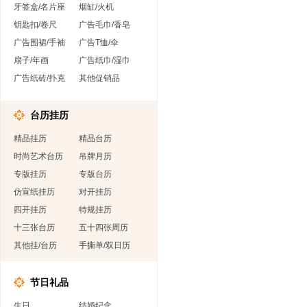
牙签盒/名片座
烟缸/火机
钥匙扣/卷尺
广告毛巾/香皂
广告围裙/手袖
广告T恤/伞
扇子/年画
广告纸巾/湿巾
广告纸砖/扑克
其他促销品
台历挂历
精品挂历
精品台历
时尚艺术台历
吊牌月历
专版挂历
专版台历
仿宣纸挂历
对开挂历
四开挂历
特规挂历
十三张台历
五十四张周历
其他挂/台历
手撕单/双日历
节日礼品
生日
结婚纪念