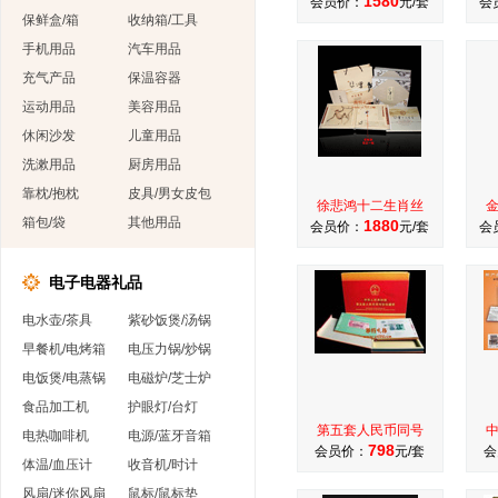
1580
会员价：
元/套
会
保鲜盒/箱
收纳箱/工具
手机用品
汽车用品
充气产品
保温容器
运动用品
美容用品
休闲沙发
儿童用品
洗漱用品
厨房用品
靠枕/抱枕
皮具/男女皮包
徐悲鸿十二生肖丝
箱包/袋
其他用品
1880
会员价：
元/套
会
电子电器礼品
电水壶/茶具
紫砂饭煲/汤锅
早餐机/电烤箱
电压力锅/炒锅
电饭煲/电蒸锅
电磁炉/芝士炉
食品加工机
护眼灯/台灯
第五套人民币同号
电热咖啡机
电源/蓝牙音箱
798
会员价：
元/套
会
体温/血压计
收音机/时计
风扇/迷你风扇
鼠标/鼠标垫