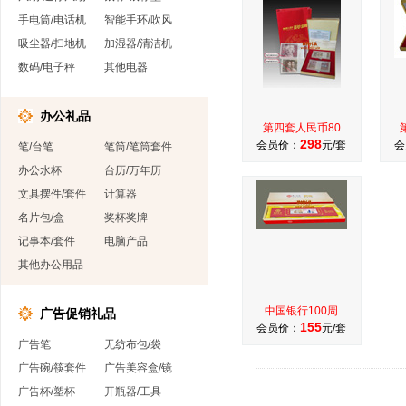
手电筒/电话机
智能手环/吹风
吸尘器/扫地机
加湿器/清洁机
数码/电子秤
其他电器
办公礼品
第四套人民币80
298
会员价：
元/套
会
笔/台笔
笔筒/笔筒套件
办公水杯
台历/万年历
文具摆件/套件
计算器
名片包/盒
奖杯奖牌
记事本/套件
电脑产品
其他办公用品
中国银行100周
广告促销礼品
155
会员价：
元/套
广告笔
无纺布包/袋
广告碗/筷套件
广告美容盒/镜
广告杯/塑杯
开瓶器/工具