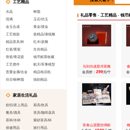
工艺精品
水晶
树脂
礼品零售 - 工艺精品 - 钱
琉璃
玉石/仿玉
金玉合成
黄金/渡金
工艺相架
瓷精品/漆线雕
精品茶具/杯
红木/炭雕
红瓷/黄瓷
生肖精品
骨瓷/青花瓷
钱币邮票收藏
工艺摆件
航天/军事模型
马到功成普洱茶雕
299
贵重金属/合金
精品电话机
会员价：
元/个
会
仿古铜/树脂
蚀刻精品
家居生活礼品
纺织/床上用品
厨具/炊具
餐具/酒具
茶具/咖啡器具
茶杯/水杯
紫砂茶具/杯
富春山居图丝绸邮
保健用品
旅行用品