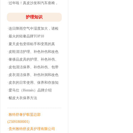
·过年啦！真皮沙发和汽车座椅，
清洗养护干净
护理知识
·连日降雨空气中湿度加大，请检
查下你的皮衣
·最火的轻奢品牌TOP10
·夏天皮包变得粘手和变黑的真
相！
·皮鞋清洁护理、补色补伤和改色
翻新！
·奢侈品皮具的护理、补色补伤、
包带油边和翻
·皮包清洁保养、补伤补伤、包带
洞边和改色翻
·皮衣清洁保养、补伤补洞和改色
翻新！
·皮衣的日常使用、保养和存放知
识！
·爱马仕（Hermès）品牌介绍
·貂皮大衣保养方法
·雅特舒奢护联盟总部
(25091800001)
·贵州雅特舒皮具护理有限公司