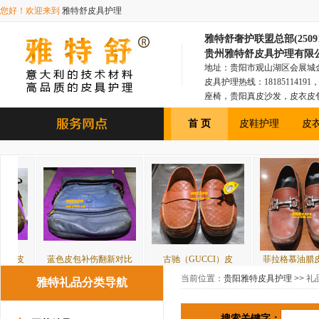
您好！欢迎来到
雅特舒皮具护理
雅特舒奢护联盟总部(250918
贵州雅特舒皮具护理有限
地址：贵阳市观山湖区会展城金融1
皮具护理热线：181851141
座椅，贵阳真皮沙发，皮衣皮
具，贵阳皮衣皮包，贵阳汽车
首 页
皮鞋护理
皮
蓝色皮包补伤翻新对比
古驰（GUCCI）皮
菲拉格慕油腊皮鞋补伤
当前位置：
贵阳雅特皮具护理
>> 礼
雅特礼品分类导航
搜索关键字：