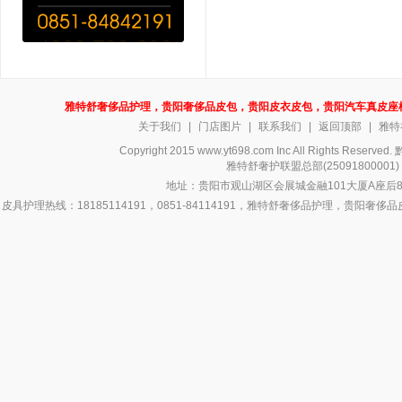
雅特舒奢侈品护理，贵阳奢侈品皮包，贵阳皮衣皮包，贵阳汽车真皮座
关于我们
|
门店图片
|
联系我们
|
返回顶部
|
雅特
Copyright 2015 www.yt698.com Inc All Rights Reserv
雅特舒奢护联盟总部(250918000
地址：贵阳市观山湖区会展城金融101大厦A座后8号
皮具护理热线：18185114191，0851-84114191，雅特舒奢侈品护理，
侈品皮具护