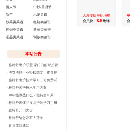
情人节
中秋/圣诞节
新年
示范菜谱
人寿专版平织毛巾
8.5
会员价：
元/条
炒菜类菜谱
红烧类菜谱
炖焖类菜谱
蒸菜类菜谱
汤品类菜谱
粥饭类菜谱
本站公告
·雅特舒奢护联盟 家门口的奢护管
家
·洗衣洗鞋行业轻松圆梦---皮具护
理
·雅特舒奢护技术学习，可免费试
学并分期付款
·雅特舒奢护技术学习方案
·10年能做些什么？雅特舒10周
年。
·雅特舒奢侈品皮具护理学习手册
·雅特舒开门大吉
·雅特舒给您及家人拜年！
·春节放假通知