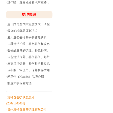
·过年啦！真皮沙发和汽车座椅，
清洗养护干净
护理知识
·连日降雨空气中湿度加大，请检
查下你的皮衣
·最火的轻奢品牌TOP10
·夏天皮包变得粘手和变黑的真
相！
·皮鞋清洁护理、补色补伤和改色
翻新！
·奢侈品皮具的护理、补色补伤、
包带油边和翻
·皮包清洁保养、补伤补伤、包带
洞边和改色翻
·皮衣清洁保养、补伤补洞和改色
翻新！
·皮衣的日常使用、保养和存放知
识！
·爱马仕（Hermès）品牌介绍
·貂皮大衣保养方法
·雅特舒奢护联盟总部
(25091800001)
·贵州雅特舒皮具护理有限公司