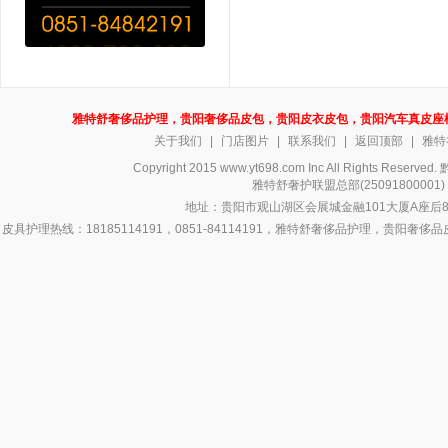
雅特舒奢侈品护理，贵阳奢侈品皮包，贵阳皮衣皮包，贵阳汽车真皮座
关于我们
|
门店图片
|
联系我们
|
返回顶部
|
雅特
Copyright 2015 www.yt698.com Inc All Rights Reserv
雅特舒奢护联盟总部(250918000
地址：贵阳市观山湖区会展城金融101大厦A座后8号
皮具护理热线：18185114191，0851-84114191，雅特舒奢侈品护理，
侈品皮具护