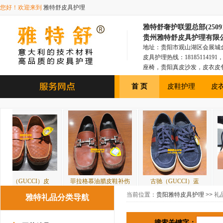
您好！欢迎来到
雅特舒皮具护理
雅特舒奢护联盟总部(250918
贵州雅特舒皮具护理有限
地址：贵阳市观山湖区会展城金融1
皮具护理热线：181851141
座椅，贵阳真皮沙发，皮衣皮
具，贵阳皮衣皮包，贵阳汽车
首 页
皮鞋护理
皮
I）皮
菲拉格慕油腊皮鞋补伤
古驰（GUCCI）蓝
BOSS胎牛
当前位置：
贵阳雅特皮具护理
>> 礼
雅特礼品分类导航
搜索关键字：