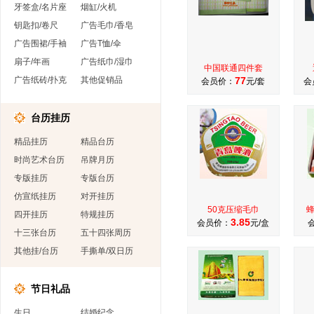
牙签盒/名片座
烟缸/火机
钥匙扣/卷尺
广告毛巾/香皂
广告围裙/手袖
广告T恤/伞
扇子/年画
广告纸巾/湿巾
中国联通四件套
广告纸砖/扑克
其他促销品
77
会员价：
元/套
会
台历挂历
精品挂历
精品台历
时尚艺术台历
吊牌月历
专版挂历
专版台历
仿宣纸挂历
对开挂历
50克压缩毛巾
四开挂历
特规挂历
3.85
会员价：
元/盒
十三张台历
五十四张周历
其他挂/台历
手撕单/双日历
节日礼品
生日
结婚纪念