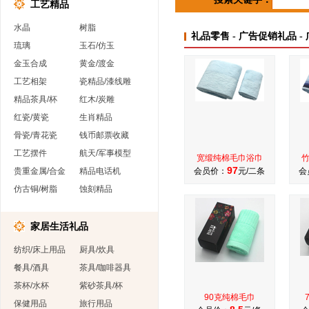
工艺精品
水晶
树脂
礼品零售 - 广告促销礼品 -
琉璃
玉石/仿玉
金玉合成
黄金/渡金
工艺相架
瓷精品/漆线雕
精品茶具/杯
红木/炭雕
红瓷/黄瓷
生肖精品
骨瓷/青花瓷
钱币邮票收藏
工艺摆件
航天/军事模型
宽缎纯棉毛巾浴巾
97
贵重金属/合金
精品电话机
会员价：
元/二条
会
仿古铜/树脂
蚀刻精品
家居生活礼品
纺织/床上用品
厨具/炊具
餐具/酒具
茶具/咖啡器具
茶杯/水杯
紫砂茶具/杯
90克纯棉毛巾
保健用品
旅行用品