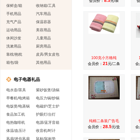
8.5
会员价：
元/条
保鲜盒/箱
收纳箱/工具
手机用品
汽车用品
充气产品
保温容器
运动用品
美容用品
休闲沙发
儿童用品
洗漱用品
厨房用品
靠枕/抱枕
皮具/男女皮包
100克小方格纯
箱包/袋
其他用品
21
会员价：
元/二条
会
电子电器礼品
电水壶/茶具
紫砂饭煲/汤锅
早餐机/电烤箱
电压力锅/炒锅
电饭煲/电蒸锅
电磁炉/芝士炉
食品加工机
护眼灯/台灯
纯棉二条装广告毛
电热咖啡机
电源/蓝牙音箱
28.5
会员价：
元/盒
会
体温/血压计
收音机/时计
风扇/迷你风扇
鼠标/鼠标垫