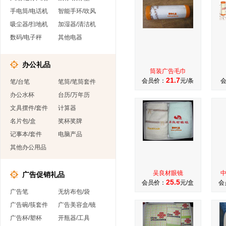
手电筒/电话机
智能手环/吹风
吸尘器/扫地机
加湿器/清洁机
数码/电子秤
其他电器
办公礼品
筒装广告毛巾
21.7
会员价：
元/条
笔/台笔
笔筒/笔筒套件
办公水杯
台历/万年历
文具摆件/套件
计算器
名片包/盒
奖杯奖牌
记事本/套件
电脑产品
其他办公用品
吴良材眼镜
广告促销礼品
25.5
会员价：
元/盒
会
广告笔
无纺布包/袋
广告碗/筷套件
广告美容盒/镜
广告杯/塑杯
开瓶器/工具