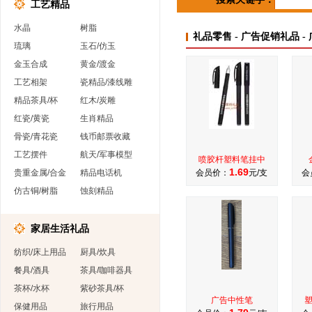
工艺精品
水晶
树脂
礼品零售 - 广告促销礼品 -
琉璃
玉石/仿玉
金玉合成
黄金/渡金
工艺相架
瓷精品/漆线雕
精品茶具/杯
红木/炭雕
红瓷/黄瓷
生肖精品
骨瓷/青花瓷
钱币邮票收藏
工艺摆件
航天/军事模型
喷胶杆塑料笔挂中
1.69
贵重金属/合金
精品电话机
会员价：
元/支
会
仿古铜/树脂
蚀刻精品
家居生活礼品
纺织/床上用品
厨具/炊具
餐具/酒具
茶具/咖啡器具
茶杯/水杯
紫砂茶具/杯
广告中性笔
保健用品
旅行用品