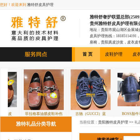
您好！欢迎来到
雅特舒皮具护理
雅特舒奢护联盟总部(250918
贵州雅特舒皮具护理有限
地址：贵阳市观山湖区会展城金融1
皮具护理热线：181851141
座椅，贵阳真皮沙发，皮衣皮
具，贵阳皮衣皮包，贵阳汽车
首 页
皮鞋护理
皮
菲拉格慕油腊皮鞋补伤
古驰（GUCCI）蓝
BOSS胎牛毛皮鞋磨
当前位置：
贵阳雅特皮具护理
>> 礼
雅特礼品分类导航
搜索关键字：