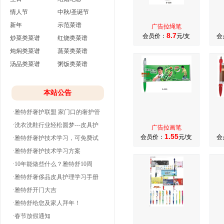
情人节
中秋/圣诞节
新年
示范菜谱
广告拉绳笔
8.7
会员价：
元/支
会
炒菜类菜谱
红烧类菜谱
炖焖类菜谱
蒸菜类菜谱
汤品类菜谱
粥饭类菜谱
本站公告
·雅特舒奢护联盟 家门口的奢护管
家
·洗衣洗鞋行业轻松圆梦---皮具护
广告拉画笔
1.55
会员价：
元/支
会
理
·雅特舒奢护技术学习，可免费试
学并分期付款
·雅特舒奢护技术学习方案
·10年能做些什么？雅特舒10周
年。
·雅特舒奢侈品皮具护理学习手册
·雅特舒开门大吉
·雅特舒给您及家人拜年！
·春节放假通知