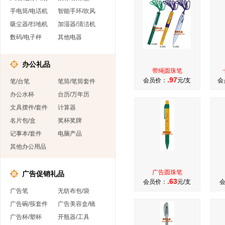
手电筒/电话机
智能手环/吹风
吸尘器/扫地机
加湿器/清洁机
数码/电子秤
其他电器
办公礼品
带绳圆珠笔
.97
会员价：
元/支
会
笔/台笔
笔筒/笔筒套件
办公水杯
台历/万年历
文具摆件/套件
计算器
名片包/盒
奖杯奖牌
记事本/套件
电脑产品
其他办公用品
广告圆珠笔
广告促销礼品
.63
会员价：
元/支
广告笔
无纺布包/袋
广告碗/筷套件
广告美容盒/镜
广告杯/塑杯
开瓶器/工具