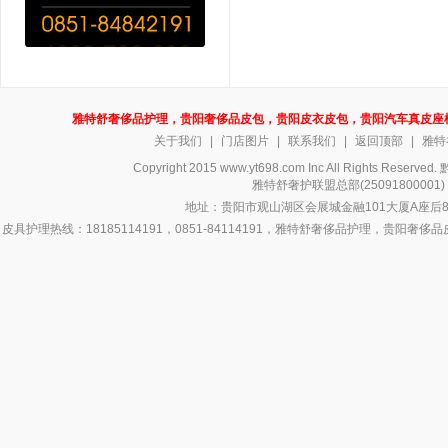
雅特舒奢侈品护理，贵阳奢侈品皮包，贵阳皮衣皮包，贵阳汽车真皮座
关于我们
|
门店图片
|
联系我们
|
返回顶部
|
雅特
Copyright 2015 www.yt698.com Inc All Rights Reserv
雅特舒奢护联盟总部(250918000
地址：贵阳市观山湖区会展城金融101大厦A座后8号
皮具护理热线：18185114191，0851-84114191，雅特舒奢侈品护理，
侈品皮具护