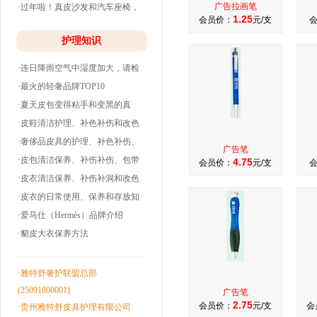
广告拉画笔
·过年啦！真皮沙发和汽车座椅，
1.25
会员价：
元/支
清洗养护干净
护理知识
·连日降雨空气中湿度加大，请检
查下你的皮衣
·最火的轻奢品牌TOP10
·夏天皮包变得粘手和变黑的真
相！
·皮鞋清洁护理、补色补伤和改色
翻新！
·奢侈品皮具的护理、补色补伤、
广告笔
包带油边和翻
·皮包清洁保养、补伤补伤、包带
4.75
会员价：
元/支
洞边和改色翻
·皮衣清洁保养、补伤补洞和改色
翻新！
·皮衣的日常使用、保养和存放知
识！
·爱马仕（Hermès）品牌介绍
·貂皮大衣保养方法
·雅特舒奢护联盟总部
(25091800001)
广告笔
2.75
会员价：
元/支
会
·贵州雅特舒皮具护理有限公司