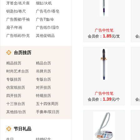
牙签盒/名片座
烟缸/火机
钥匙扣/卷尺
广告毛巾/香皂
广告围裙/手袖
广告T恤/伞
扇子/年画
广告纸巾/湿巾
广告中性笔
广告纸砖/扑克
其他促销品
1.85
会员价：
元/支
会
台历挂历
精品挂历
精品台历
时尚艺术台历
吊牌月历
专版挂历
专版台历
仿宣纸挂历
对开挂历
广告中性笔
四开挂历
特规挂历
1.39
会员价：
元/个
会
十三张台历
五十四张周历
其他挂/台历
手撕单/双日历
节日礼品
生日
结婚纪念