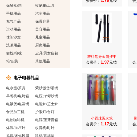
1.79
会员价：
元/支
会
保鲜盒/箱
收纳箱/工具
手机用品
汽车用品
充气产品
保温容器
运动用品
美容用品
休闲沙发
儿童用品
洗漱用品
厨房用品
靠枕/抱枕
皮具/男女皮包
塑料笔身金属挂中
箱包/袋
其他用品
1.97
会员价：
元/支
会
电子电器礼品
电水壶/茶具
紫砂饭煲/汤锅
早餐机/电烤箱
电压力锅/炒锅
电饭煲/电蒸锅
电磁炉/芝士炉
食品加工机
护眼灯/台灯
小圆球圆珠笔
电热咖啡机
电源/蓝牙音箱
1.17
会员价：
元/支
会
体温/血压计
收音机/时计
风扇/迷你风扇
鼠标/鼠标垫